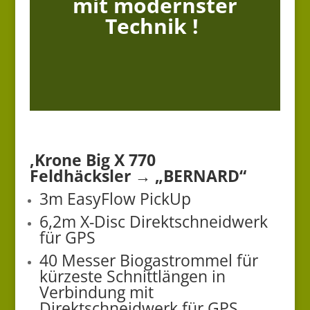
mit modernster
Technik !
‚Krone Big X 770
Feldhäcksler → „BERNARD“
3m EasyFlow PickUp
6,2m X-Disc Direktschneidwerk
für GPS
40 Messer Biogastrommel für
kürzeste Schnittlängen in
Verbindung mit
Direktschneidwerk für GPS